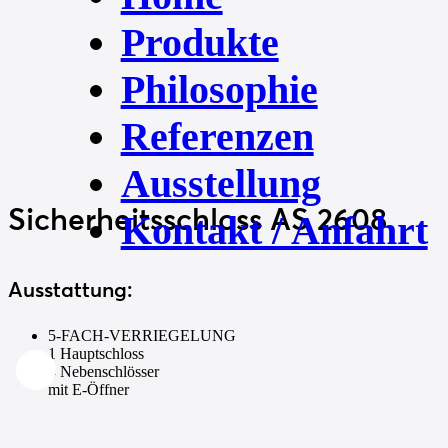
Produkte
Philosophie
Referenzen
Ausstellung
Sicherheitsschloss
AS 2608
Kontakt / Anfahrt
Ausstattung:
5-FACH-VERRIEGELUNG
1 Hauptschloss
4 Nebenschlösser
mit E-Öffner