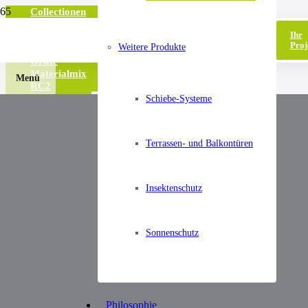
Collectionen
Varianten
Ihr
Schlösser
Proj
Weitere Produkte
Systeme
Griffe
Materialmix
Menü
RC2
Katalog
Schiebe-Systeme
Terrassen- und Balkontüren
Haustür Schlösse
Insektenschutz
Sonnenschutz
Sicherheit und
Bedienkomfort
Philosophie