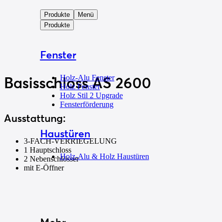
Produkte
Menü
Produkte
Fenster
Holz-Alu Fenster
Basisschloss
AS 2600
Holz Fenster
Holz Stil 2 Upgrade
Fensterförderung
Ausstattung:
Haustüren
3-FACH-VERRIEGELUNG
1 Hauptschloss
Holz-Alu & Holz Haustüren
2 Nebenschlösser
mit E-Öffner