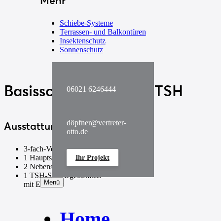
Mehr
Schiebe-Systeme
Terrassen- und Balkontüren
Insektenschutz
Sonnenschutz
Basisschloss
AS 2600 TSH
06021 6246444
döpfner@vertreter-
Ausstattung:
otto.de
3-fach-Verriegelung
1 Hauptschloss
Ihr Projekt
2 Nebenschlösser
1 TSH-Sperriegelschloss
Menü
mit E-Öffner
Home