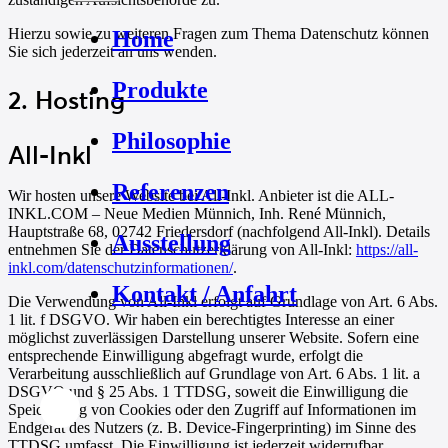
Hierzu sowie zu weiteren Fragen zum Thema Datenschutz können
Home
Sie sich jederzeit an uns wenden.
Produkte
2. Hosting
Philosophie
All-Inkl
Referenzen
Wir hosten unsere Website bei All-Inkl. Anbieter ist die ALL-
INKL.COM – Neue Medien Münnich, Inh. René Münnich,
Hauptstraße 68, 02742 Friedersdorf (nachfolgend All-Inkl). Details
Ausstellung
entnehmen Sie der Datenschutzerklärung von All-Inkl:
https://all-
inkl.com/datenschutzinformationen/
.
Kontakt / Anfahrt
Die Verwendung von All-Inkl erfolgt auf Grundlage von Art. 6 Abs.
1 lit. f DSGVO. Wir haben ein berechtigtes Interesse an einer
möglichst zuverlässigen Darstellung unserer Website. Sofern eine
entsprechende Einwilligung abgefragt wurde, erfolgt die
Verarbeitung ausschließlich auf Grundlage von Art. 6 Abs. 1 lit. a
DSGVO und § 25 Abs. 1 TTDSG, soweit die Einwilligung die
Speicherung von Cookies oder den Zugriff auf Informationen im
Endgerät des Nutzers (z. B. Device-Fingerprinting) im Sinne des
TTDSG umfasst. Die Einwilligung ist jederzeit widerrufbar.