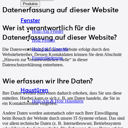
Produkte
Datenerfassung auf dieser Website
Fenster
Wer ist verantwortlich für die
Holz-Alu Fenster
Datenerfassung auf dieser Website?
Holz Fenster
Holz Stil 2 Upgrade
Die Datenverarbeitung auf dieser Website erfolgt durch den
Websitebetreiber. Dessen Kontaktdaten können Sie dem Abschnitt
Fensterförderung
„Hinweis zur Verantwortlichen Stelle“ in dieser
Datenschutzerklärung entnehmen.
Wie erfassen wir Ihre Daten?
Haustüren
Ihre Daten werden zum einen dadurch erhoben, dass Sie uns diese
mitteilen. Hierbei kann es sich z. B. um Daten handeln, die Sie in
Holz-Alu & Holz Haustüren
ein Kontaktformular eingeben.
Andere Daten werden automatisch oder nach Ihrer Einwilligung
beim Besuch der Website durch unsere IT-Systeme erfasst. Das sind
vor allem technische Daten (z. B. Internetbrowser, Betriebssystem