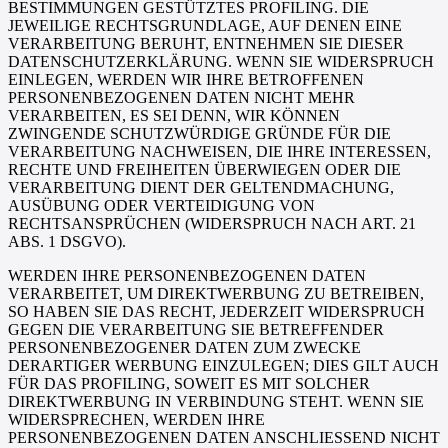
BESTIMMUNGEN GESTÜTZTES PROFILING. DIE
JEWEILIGE RECHTSGRUNDLAGE, AUF DENEN EINE
VERARBEITUNG BERUHT, ENTNEHMEN SIE DIESER
DATENSCHUTZERKLÄRUNG. WENN SIE WIDERSPRUCH
EINLEGEN, WERDEN WIR IHRE BETROFFENEN
PERSONENBEZOGENEN DATEN NICHT MEHR
VERARBEITEN, ES SEI DENN, WIR KÖNNEN
ZWINGENDE SCHUTZWÜRDIGE GRÜNDE FÜR DIE
VERARBEITUNG NACHWEISEN, DIE IHRE INTERESSEN,
RECHTE UND FREIHEITEN ÜBERWIEGEN ODER DIE
VERARBEITUNG DIENT DER GELTENDMACHUNG,
AUSÜBUNG ODER VERTEIDIGUNG VON
RECHTSANSPRÜCHEN (WIDERSPRUCH NACH ART. 21
ABS. 1 DSGVO).
WERDEN IHRE PERSONENBEZOGENEN DATEN
VERARBEITET, UM DIREKTWERBUNG ZU BETREIBEN,
SO HABEN SIE DAS RECHT, JEDERZEIT WIDERSPRUCH
GEGEN DIE VERARBEITUNG SIE BETREFFENDER
PERSONENBEZOGENER DATEN ZUM ZWECKE
DERARTIGER WERBUNG EINZULEGEN; DIES GILT AUCH
FÜR DAS PROFILING, SOWEIT ES MIT SOLCHER
DIREKTWERBUNG IN VERBINDUNG STEHT. WENN SIE
WIDERSPRECHEN, WERDEN IHRE
PERSONENBEZOGENEN DATEN ANSCHLIESSEND NICHT