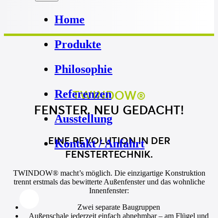
Home
Produkte
Philosophie
Referenzen
TWINDOW®
FENSTER. NEU GEDACHT!
Ausstellung
EINE REVOLUTION IN DER
Kontakt / Anfahrt
FENSTERTECHNIK.
TWINDOW® macht’s möglich.
Die einzigartige Konstruktion
trennt erstmals das bewitterte Außenfenster und das wohnliche
Innenfenster:
Zwei separate Baugruppen
Außenschale jederzeit einfach abnehmbar – am Flügel und