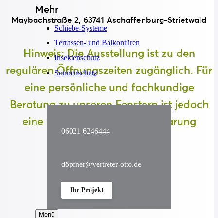
Mehr
Maybachstraße 2, 63741 Aschaffenburg-Strietwald
Schiebe-Systeme
Terrassen- und Balkontüren
Hinweis:
Die Ausstellung ist zu den
Insektenschutz
regulären Öffnungszeiten zugänglich. Für
Sonnenschutz
eine persönliche und fachkundige
Beratung zu unseren Fenstern ist jedoch
eine vorherige Terminvereinbarung
06021 6246444
erforderlich.
Termin vereinbaren
döpfner@vertreter-otto.de
Ihr Projekt
Menü