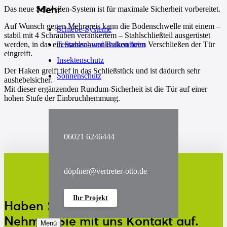
Mehr
Das neue Schwellen-System ist für maximale Sicherheit vorbereitet.
Auf Wunsch gegen Mehrpreis kann die Bodenschwelle mit einem –
Schiebe-Systeme
stabil mit 4 Schrauben verankertem – Stahlschließteil ausgerüstet
werden, in das ein Stahlschwenkhaken beim Verschließen der Tür
Terrassen- und Balkontüren
eingreift.
Insektenschutz
Der Haken greift tief in das Schließstück und ist dadurch sehr
Sonnenschutz
aushebelsicher.
Mit dieser ergänzenden Rundum-Sicherheit ist die Tür auf einer
hohen Stufe der Einbruchhemmung.
06021 6246444
döpfner@vertreter-otto.de
Ihr Projekt
Haben Sie noch Fragen?
Nehmen Sie mit uns Kontakt auf.
Menü