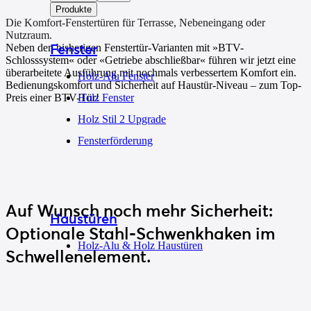
Produkte
Die Komfort-Fenstertüren für Terrasse, Nebeneingang oder
Nutzraum.
Fenster
Neben den bisherigen Fenstertür-Varianten mit »BTV-
Schlosssystem« oder «Getriebe abschließbar« führen wir jetzt eine
überarbeitete Ausführung mit nochmals verbessertem Komfort ein.
Holz-Alu Fenster
Bedienungskomfort und Sicherheit auf Haustür-Niveau – zum Top-
Preis einer BTV-Tür!
Holz Fenster
Holz Stil 2 Upgrade
Fensterförderung
Auf Wunsch
noch mehr Sicherheit
:
Haustüren
Optionale Stahl-Schwenkhaken im
Holz-Alu & Holz Haustüren
Schwellenelement.